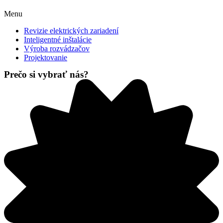
Menu
Revizie elektrických zariadení
Inteligentné inštalácie
Výroba rozvádzačov
Projektovanie
Prečo si vybrať nás?