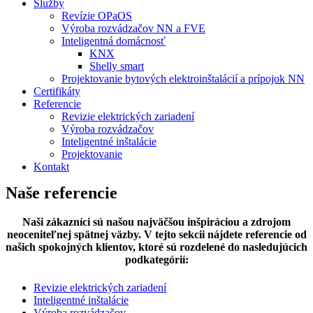
Služby
Revízie OPaOS
Výroba rozvádzačov NN a FVE
Inteligentná domácnosť
KNX
Shelly smart
Projektovanie bytových elektroinštalácií a prípojok NN
Certifikáty
Referencie
Revizie elektrických zariadení
Výroba rozvádzačov
Inteligentné inštalácie
Projektovanie
Kontakt
Naše referencie
Naši zákazníci sú našou najväčšou inšpiráciou a zdrojom
neoceniteľnej spätnej väzby. V tejto sekcii nájdete referencie od
našich spokojných klientov, ktoré sú rozdelené do nasledujúcich
podkategórií:
Revizie elektrických zariadení
Inteligentné inštalácie
Výroba rozvádzačov