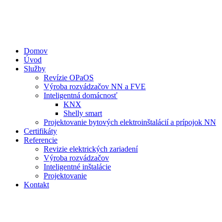
Domov
Úvod
Služby
Revízie OPaOS
Výroba rozvádzačov NN a FVE
Inteligentná domácnosť
KNX
Shelly smart
Projektovanie bytových elektroinštalácií a prípojok NN
Certifikáty
Referencie
Revizie elektrických zariadení
Výroba rozvádzačov
Inteligentné inštalácie
Projektovanie
Kontakt